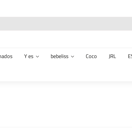
nados
Y es
bebeliss
Coco
JRL
E