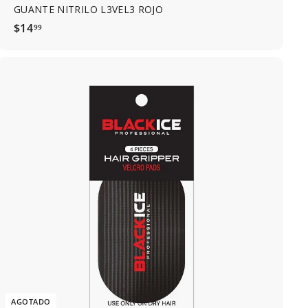
GUANTE NITRILO L3VEL3 ROJO
$
$14
99
1
4
.
9
9
AGOTADO