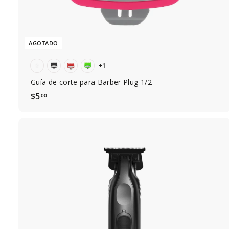
AGOTADO
+1
Guía de corte para Barber Plug 1/2
$
$5
00
5
.
0
0
A
g
r
e
g
a
r
a
l
c