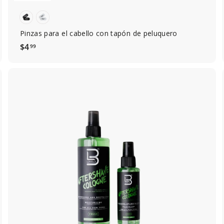
Pinzas para el cabello con tapón de peluquero
$
$4
99
4
.
9
9
A
g
r
e
g
a
r
a
l
c
a
r
r
i
t
o