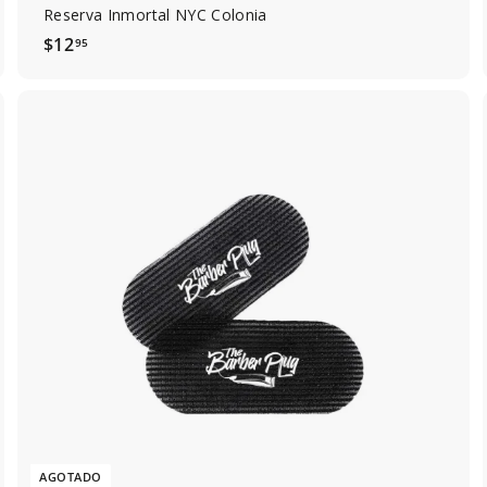
Reserva Inmortal NYC Colonia
$
$12
95
1
2
.
9
5
AGOTADO