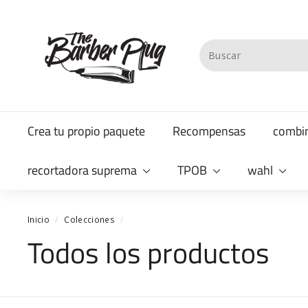
Ir
T
directamente
al
h
Search
contenido
e
B
a
Crea tu propio paquete
Recompensas
combi
r
b
recortadora suprema
TPOB
wahl
e
r
P
Inicio
/
Colecciones
/
Todos los productos
l
u
g