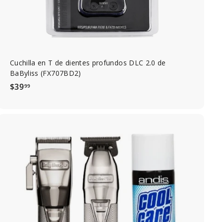
i
t
o
Cuchilla en T de dientes profundos DLC 2.0 de
BaByliss (FX707BD2)
$
$39
99
3
9
.
9
9
A
g
r
e
g
a
r
a
l
c