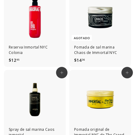
AGOTADO
Reserva Inmortal NYC
Pomada de sal marina
Colonia
Chaos de Immortal NYC
$
$
$12
$14
95
36
1
1
2
4
Agregar al carrito
Agregar al carrito
.
.
9
3
5
6
Spray de sal marina Caos
Pomada original de
inmortal
Immortal NYC de The Creed