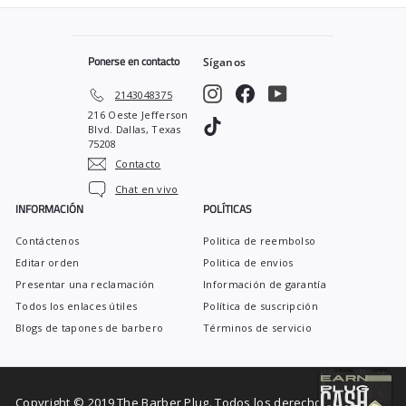
5
9
Ponerse en contacto
Síganos
Instagram
Facebook
YouTube
2143048375
216 Oeste Jefferson
TikTok
Blvd. Dallas, Texas
75208
Contacto
Chat en vivo
INFORMACIÓN
POLÍTICAS
Contáctenos
Politica de reembolso
Editar orden
Politica de envios
Presentar una reclamación
Información de garantía
Todos los enlaces útiles
Política de suscripción
Blogs de tapones de barbero
Términos de servicio
Copyright © 2019 The Barber Plug. Todos los derechos