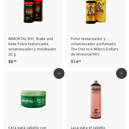
5
IMMORTAL NYC Shake and
Polvo texturizador y
Rake Polvo texturizante,
voluminizador perfumado
voluminizador y moldeador
The One In A Million Dollars
20 g.
de Immortal NYC
$
$
$8
$14
99
95
8
1
.
4
Agregar al carrito
Agregar al carrito
9
.
9
9
5
Cera para cabello con
Laca para el cabello