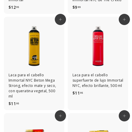
$
$
$12
$9
95
99
1
9
2
.
Agregar al carrito
Agregar al carrito
.
9
9
9
5
Laca para el cabello
Laca para el cabello
Immortal NYC Beton Mega
superfuerte de lujo Immortal
Strong, efecto mate y seco,
NYC, efecto brillante, 500 ml
con queratina vegetal, 500
$
$11
95
ml
1
$
$11
95
1
1
.
1
9
Agregar al carrito
Agregar al carrito
.
5
9