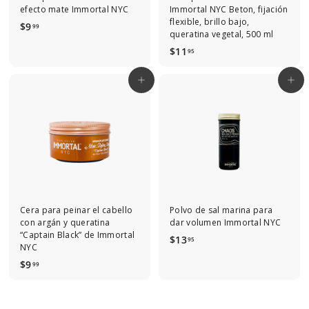
efecto mate Immortal NYC
Immortal NYC Beton, fijación
flexible, brillo bajo,
$
$9
99
queratina vegetal, 500 ml
9
$
$11
95
.
1
9
1
9
Agregar al carrito
Agregar al carrito
.
9
5
Cera para peinar el cabello
Polvo de sal marina para
con argán y queratina
dar volumen Immortal NYC
“Captain Black” de Immortal
$
$13
95
NYC
1
$
$9
99
3
9
.
.
9
9