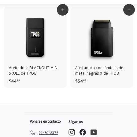
Large
Small
List
Agregar al carrito
Agregar al carrito
Afeitadora BLACKOUT MINI
Afeitadora con láminas de
SKULL de TPOB
metal negras X de TPOB
$
$
$44
$54
95
95
4
5
4
4
.
.
9
9
5
5
Ponerse en contacto
Síganos
Instagram
Facebook
YouTube
2143048375