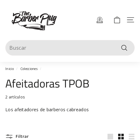
Ir
T
directamente
al
h
contenido
Naveg
e
B
Search
a
Buscar
r
b
Inicio
/
Colecciones
/
e
Afeitadoras TPOB
r
2 artículos
P
l
Los afeitadores de barberos cabreados
u
g
Filtrar